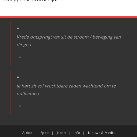
Vrede ontspringt vanuit de stroom / beweging van
dingen
Je hart zit vol vruchtbare zaden wachtend om te
ontkiemen
Aikido
Spirit
Japan
Info
Nieuws & Media