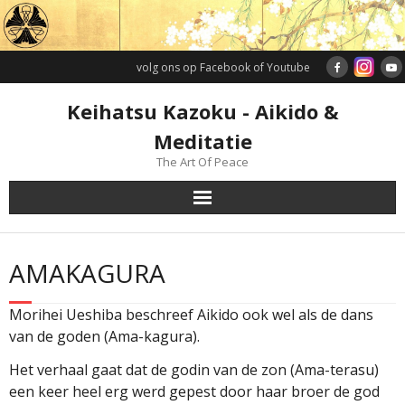
Doorgaan
naar
inhoud
volg ons op Facebook of Youtube
Keihatsu Kazoku - Aikido &
Meditatie
The Art Of Peace
AMAKAGURA
Morihei Ueshiba beschreef Aikido ook wel als de dans
van de goden (Ama-kagura).
Het verhaal gaat dat de godin van de zon (Ama-terasu)
een keer heel erg werd gepest door haar broer de god